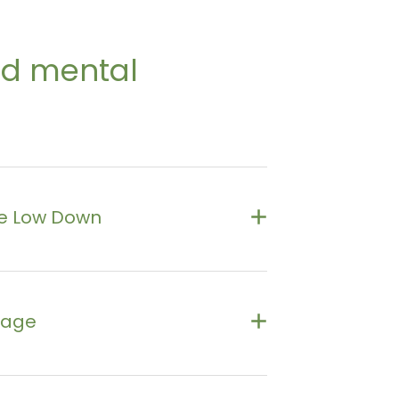
ps://www.lifeline.org.nz/services/
ud mental
e Low Down
.thelowdown.co.nz
llage
it the website or free text 5626
ps://villageapp.kiwi/