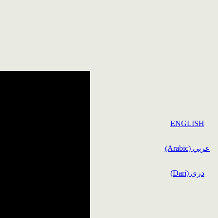
ENGLISH
(Arabic) عربي
(Dari) دری