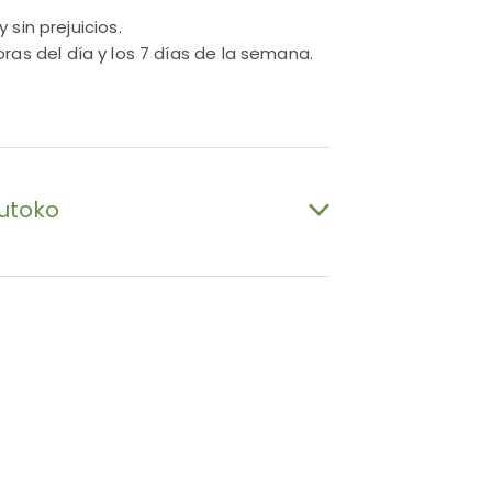
sin prejuicios.
ras del día y los 7 días de la semana.
utoko
ea de ayuda para crisis de suicidio
8 828 865
tis y disponible 24/7