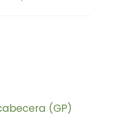
uentra hospitales y centros de salud
í
kato DHB Locations
cabecera (GP)