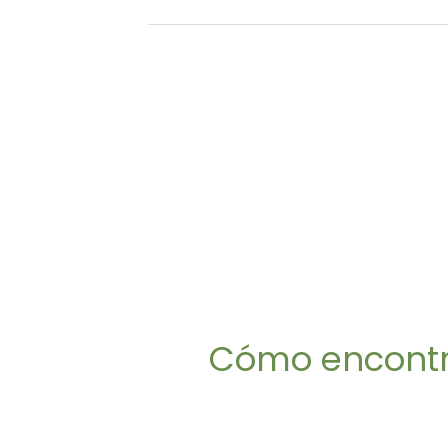
Para ambulancia, bomberos o polic
llama al 111
Si crees que alguien corre riesgo de
hacerse daño a sí mismo o a otros, ma
el 111 y pregunta por la policía
Cómo encontr