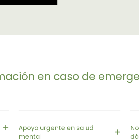
mación en caso de emerg
Apoyo urgente en salud
No
mental
dó