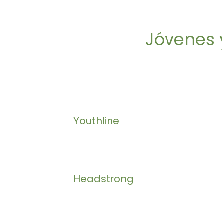
Call
0800 72 66 66
Free and available 24/7
Jóvenes 
https://www.samaritans.org.nz/
Youthline
For young people, their parents and fri
Headstrong
Free call
0800 376 633
Free text 234
www.headstrong.org.nz