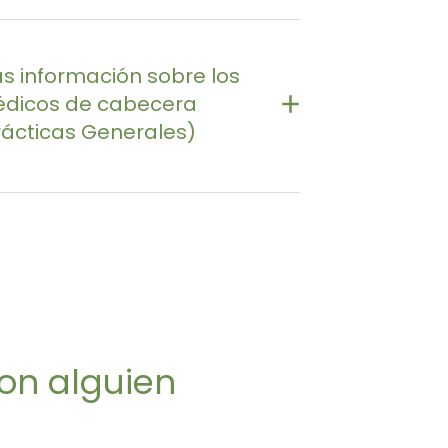
s información sobre los
dicos de cabecera
rácticas Generales)
ps://info.health.nz/services-
port/health-and-disability-
viders/general-practices/
on alguien