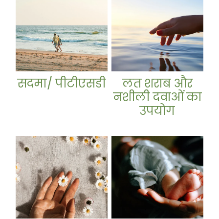
सदमा/ पीटीएसडी
लत शराब और
नशीली दवाओं का
उपयोग
पीएमडीडी
प्रसवोत्तर निराशा