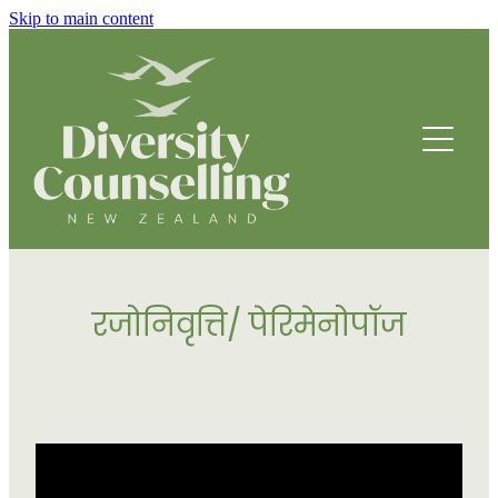
Skip to main content
HOME
ABOUT
HOW WE HELP
FOUNDING STORY
OUR TEAM
COUNSELLING SERVICES
OUR STRATEGIC DIRECTION
रजोनिवृत्ति/ पेरिमेनोपॉज
PROGRAMMES
THRIVE
BREATHING SPACE PROGRAMME
DRUMBEATS HUB FOR ETHNIC YOUTH
RESOURCES
BEING WELL
PARENTING PROGRAMME