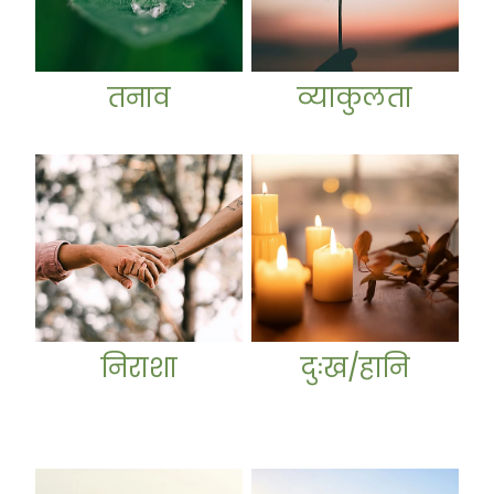
तनाव
व्याकुलता
निराशा
दुःख/हानि
निराशा
दुःख/हानि
सदमा/ पीटीएसडी
लत शराब और नशीली दवाओं का उ