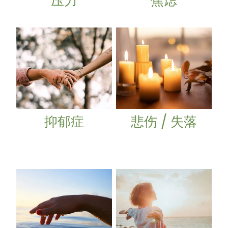
压力
焦虑
抑郁症
悲伤 / 失落
抑郁症
悲伤 / 失落
酒精和药物使用 / 成瘾
更年期 / 围绝经期