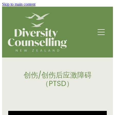
Skip to main content
HOME
ABOUT
HOW WE HELP
FOUNDING STORY
OUR TEAM
COUNSELLING SERVICES
OUR STRATEGIC DIRECTION
创伤/创伤后应激障碍
PROGRAMMES
（PTSD）
THRIVE
BREATHING SPACE PROGRAMME
DRUMBEATS HUB FOR ETHNIC YOUTH
RESOURCES
BEING WELL
PARENTING PROGRAMME