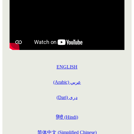
STORIES
ETHNIC MENS WELLBEING PROGRAMME
DONATE
CULTRALLY RESPECTFUL GUIDELINES
WELLBEING TIPS
COURAGEOUS CHATS
ALCOHOL AWARENESS
CHALLENGES
OTHER PROGRAMMES
COURAGEOUS CHATS RESOURCE
FINDING HELP
NEWS & EVENTS
ABOUT THRIVE
OUR ANNUAL REPORTS
ENGLISH
(Arabic) عربي
(Dari) دری
हिंदी (Hindi)
简体中文 (Simplified Chinese)