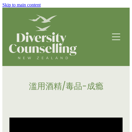
Skip to main content
HOME
ABOUT
HOW WE HELP
FOUNDING STORY
OUR TEAM
COUNSELLING SERVICES
OUR STRATEGIC DIRECTION
滥用酒精/毒品-成瘾
PROGRAMMES
THRIVE
BREATHING SPACE PROGRAMME
DRUMBEATS HUB FOR ETHNIC YOUTH
RESOURCES
BEING WELL
PARENTING PROGRAMME